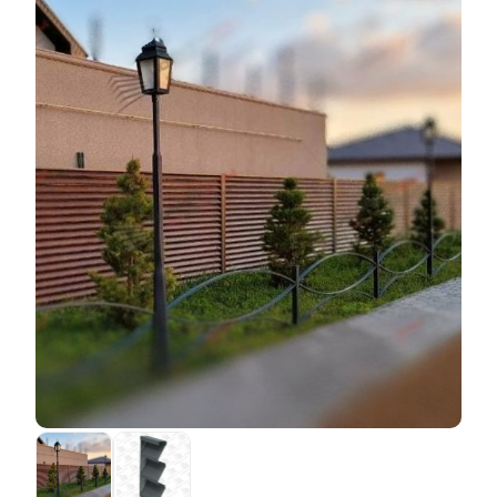
материальных затрат. Например, если взять для
Ключевое различие заключается в том, что
сравнения самый дешевый вариант "Стандарт" и
покрытие
полиэстер
стало наноситься на этапе
самый дорогой "Модерн", то они отличаются по цене
производства стали (то есть производства стальных
не потому, что один сделан качественно, а другой -
листов), в то время как порошковое покрытие
менее качественно. Все ограждения изготавливаются
осуществляется, когда деталь уже готова. Поэтому
по одной и той же технологии, с использованием
покрытие
полиэстер
наносится на сталелитейном
одних и тех же конструкторских решений, на одних и
заводе, а порошковая окраска производится нами.
тех же станках, одними и теми же рабочими. Но для
Это приводит к ряду ограничений. При работе с
производства "Стандарт" расход материалов ниже,
предварительно окрашенным листовым металлом
нужно изготовить меньше
ламелей
и, следовательно,
мы должны гарантировать, что готовое покрытие не
затратить меньше времени и электроэнергии.
будет повреждено во время производства. В
Поэтому цена также ниже. Качество остается на
результате некоторые этапы производства
самом высоком уровне.
становятся недоступными. Это не влияет на
качество, т.е. качество ограждения остается на том
же высоком уровне, но это делает невозможным
применение некоторых наших конструкторских
разработок и ноу-хау. В результате некоторые
элементы, отвечающие за прочность ограждения,
теряются. Другими словами, вы можете сэкономить
на декоративном покрытии (
полиэстер
дешевле
порошковой краски), но можете потерять деньги на