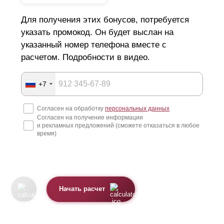
Для получения этих бонусов, потребуется
В связи с уменьшенной высотой планок, для
одинаковой высоты ограждения "
Оптима
"
указать промокод. Он будет выслан на
потребуется больше
ламелей
, чем для версии
указанный номер телефона вместе с
"Стандарт". Это несколько увеличивает цену забора
расчетом. Подробности в видео.
жалюзи (из-за более высокого расхода стали). Для
более детального расчета и сравнения вы можете
воспользоваться калькулятором.
+7
Согласен на обработку
персональных данных
Согласен на получение информации
и рекламных предложений (сможете отказаться в любое
время)
Начать расчет