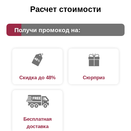
Расчет стоимости
Получи промокод на:
Скидка до 48%
Сюрприз
"
Оптима
" подходит для ограждения абсолютно всего:
загородных участков, домов, веранд, беседок, зон
семейного и активного отдыха, садов и балконных
ограждений. Он также широко используется для
ограждения предприятий и частных автостоянок,
поскольку высота
ламелей
придает привлекательный
Бесплатная
вид ограждениям любой высоты, как низким, так и
доставка
высоким.