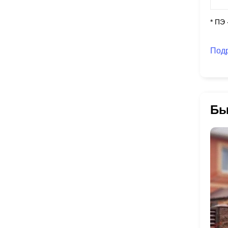
* ПЭ
Под
Бы