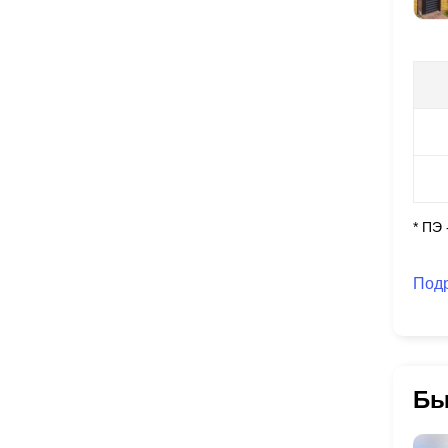
* ПЭ
Под
Бы