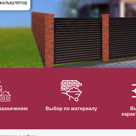
ВЫБОР ПО ХАРАКТЕРИСТИКАМ
 калькулятор
Горизонтальные заборы
Высокие заборы
Красивые, дизайнерские заборы
ВЫБОР ПО СПОСОБУ МОНТАЖА
Заборы под ключ
Готовые заборы
Комплекты заборов-лего "сделай сам"
Быстровозводимые заборы
назначению
Выбор по материалу
В
харак