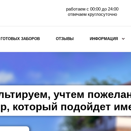
работаем с 00:00 до 24:00
отвечаем круглосуточно
 ГОТОВЫХ ЗАБОРОВ
ОТЗЫВЫ
ИНФОРМАЦИЯ
ВЫБОР ПО МАТЕРИАЛУ
Заборы с кирпичными столбами
Заборы из евроштакетника
горизонтального
льтируем, учтем пожела
Металлические заборы для дачи
Забор жалюзи с кирпичными столбами
р, который подойдет им
Металлические заборы
Металлические ограждения