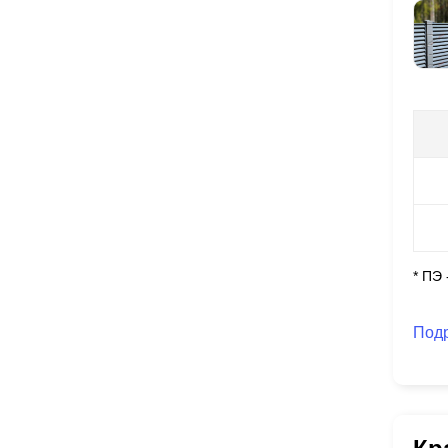
* ПЭ
Под