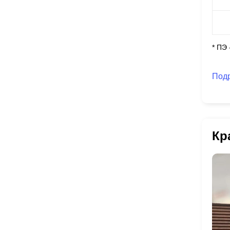
* ПЭ
Под
Кр