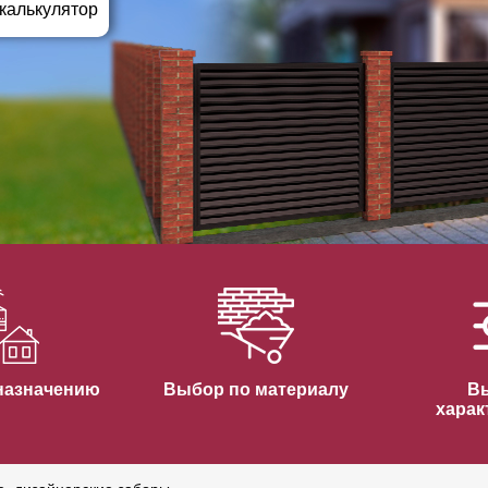
ВЫБОР ПО ХАРАКТЕРИСТИКАМ
 калькулятор
Горизонтальные заборы
Высокие заборы
Красивые, дизайнерские заборы
ВЫБОР ПО СПОСОБУ МОНТАЖА
Заборы под ключ
Готовые заборы
Комплекты заборов-лего "сделай сам"
Быстровозводимые заборы
назначению
Выбор по материалу
В
харак