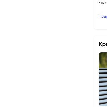
* ПЭ
Под
Кр