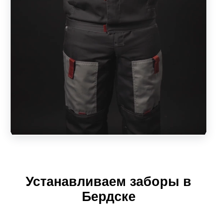
обезжиривается, затем наносится покрытие. Цветовая
гамма не ограничена. Линейка текстур:
матовая;
муар (шершавая текстура);
глянец (отражает свет);
покрытие шелк (переливается).
Возможен вариант окрашивания планки с одной
стороны. В таком варианте одна сторона будет покрыта
краской, а другая оцинкована.
Характеристики забора-жалюзи из металла
Устанавливаем заборы в
Ламели – основа ограждения. Они крепятся на профиль
Бердске
горизонтально под углом. Изделие напоминает жалюзи.