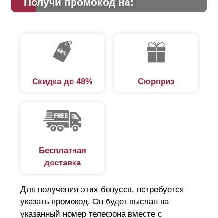
Получи промокод на:
расположенную ниже планку, создавая впечатление
сплошного монолита. Просветы заметны, если
посмотреть под определенным углом.
Преимущества забора-жалюзи:
Скидка до 48%
Сюрприз
защита от незаконного проникновения;
обеспечивает циркуляцию воздуха для
нормального роста растений;
минимальная парусность;
привлекательный вид подчеркнет гармоничный
Бесплатная
ландшафтный дизайн;
доставка
шумоизоляция, ламели поглощают звук;
простой монтаж;
Для получения этих бонусов, потребуется
длительный срок службы;
указать промокод. Он будет выслан на
удобная транспортировка.
указанный номер телефона вместе с