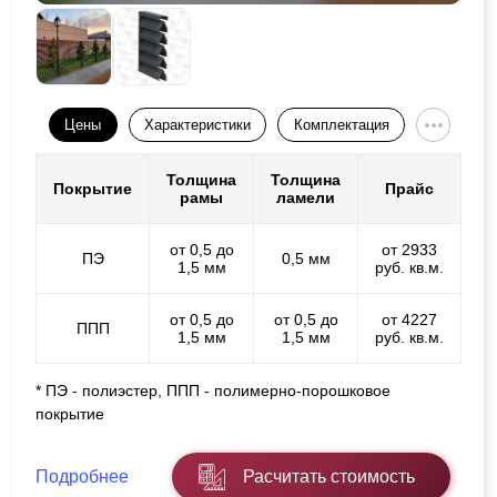
Цены
Характеристики
Комплектация
Толщина
Толщина
Покрытие
Прайс
рамы
ламели
от 0,5 до
от 2933
ПЭ
0,5 мм
1,5 мм
руб. кв.м.
от 0,5 до
от 0,5 до
от 4227
ППП
1,5 мм
1,5 мм
руб. кв.м.
* ПЭ - полиэстер, ППП - полимерно-порошковое
покрытие
Подробнее
Расчитать стоимость