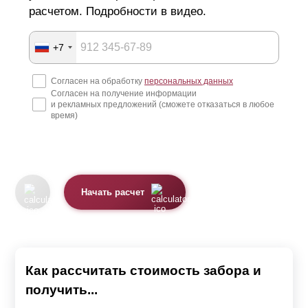
расчетом. Подробности в видео.
Изготовление металлических ограждений
+7
Конструкции производят из оцинкованной стали
Согласен на обработку
персональных данных
толщиной от 0,5 до 1,5 мм. Оцинковка защищает металл
Согласен на получение информации
от воздействий окружающей среды, препятствует
и рекламных предложений (сможете отказаться в любое
время)
коррозии и приближает свойства листа к нержавейке.
Изделия с таким покрытием могут служить до 50 лет.
Поверхность металла имеет однородную текстуру,
обеспечивая равномерное окрашивание. Целостность
Начать расчет
покрытия и декоративные качества сохраняются после
заводской обработки. Металлические детали
отличаются легковесностью, конструкцию можно
Как рассчитать стоимость забора и
собрать самостоятельно. Ламели не деформируются и
получить...
не прогибаются под собственным весом, забор