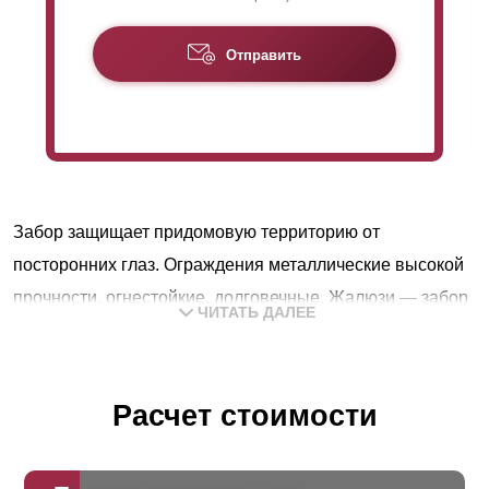
Отправить
Забор защищает придомовую территорию от
посторонних глаз. Ограждения металлические высокой
прочности, огнестойкие, долговечные. Жалюзи — забор
ЧИТАТЬ ДАЛЕЕ
совмещает преимущества сетчатых и глухих
конструкций. Закрепленные горизонтально ламели
хорошо пропускают воздух и свет, в то же время
Расчет стоимости
защищают участок от посторонних глаз. Крепятся с
заданным шагом и нахлестом, перекрывая