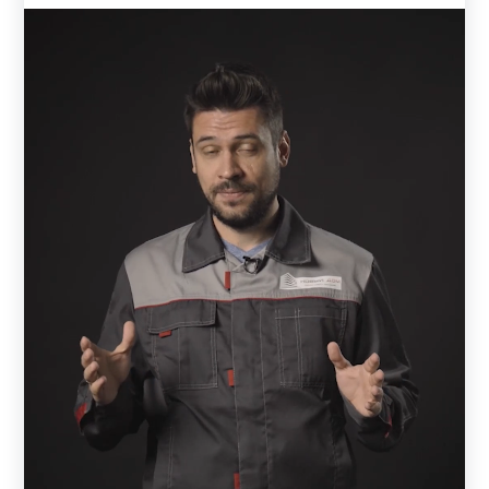
сохранит свой первоначальный вид на протяжении
многих лет.
Варианты декоративного покрытия
Заборы и ограждения дополнительно защищены от
разрушения декоративным покрытием. На заводе листы
покрывают полиэстером. Покрытие может быть с одной
стороны или двухсторонним. На производстве
металлические листы режутся на полоски, и
формируются ламели.
Полимерно-порошковое окрашивание отличается от
полиэстера по типу и толщине слоя. Чем толще слой
покрытия – тем лучше защищена деталь от внешних
воздействий. На производстве окрашивают готовые
ламели. Поверхность детали предварительно моется,