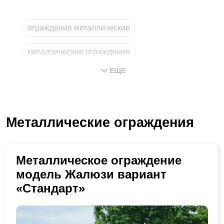
ограждения металлические
металлические ограждения
ЕЩЕ
ограждение металлическое
металлическое ограждение
Металлические ограждения
изготовление металлических
из металла
Металлическое ограждение
модель Жалюзи вариант
«Стандарт»