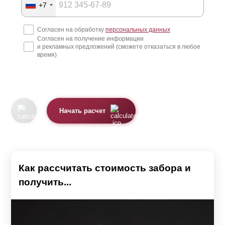
+7
обеспечить проветриваемость и попадание солнечных
лучей на участок с целью сохранения естественного
Согласен на обработку
персональных данных
Согласен на получение информации
микроклимата. Заборы с достаточной
и рекламных предложений (сможете отказаться в любое
светопрозрачностью можно поставить не только по
время)
фасаду участка, но и между соседями. Это создаст
единый стиль оформления участка по всему периметру
и обеспечит оптимальную циркуляцию потоков воздуха
Начать расчет
и солнечного света. Представленные в каталоге модели
отличаются по конструкции и функционалу, обеспечивая
решение разносторонних задач.
Как рассчитать стоимость забора и
Заборы-жалюзи
получить...
Модели: Забор «Стандарт», Забор «Оптима», Забор
«Премиум», Забор «Люкс» и Забор «Модерн»