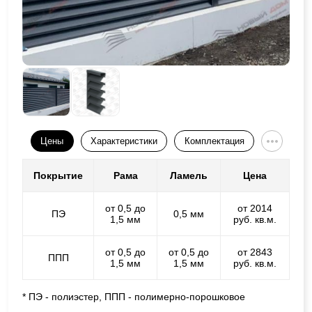
Цены
Характеристики
Комплектация
Покрытие
Рама
Ламель
Цена
от 0,5 до
от 2014
ПЭ
0,5 мм
1,5 мм
руб. кв.м.
от 0,5 до
от 0,5 до
от 2843
ППП
1,5 мм
1,5 мм
руб. кв.м.
* ПЭ - полиэстер, ППП - полимерно-порошковое