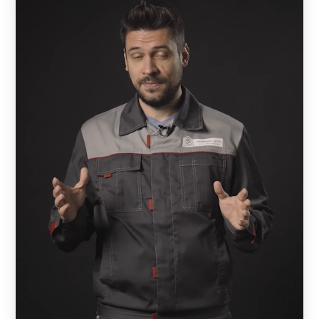
изготовлены в виде жалюзи. Визуально изделия
выглядят как сплошные, но обладают достаточной
проветриваемостью и отлично пропускают солнечные
лучи. Конструкция выполнена таким образом, что
снаружи участок практически не видно — прохожие
смогут увидеть лишь элементы кровли. При этом с
внешней стороны отлично просматривается улица и
всегда можно увидеть, кто пришел в гости, не открывая
калитки или ворот.
В основе конструкции — металлическая рама,
состоящая из горизонтальных и вертикальных
профилей. Пространство между профилями заполняют
ламели — горизонтальные металлические планки,
изготовленные в форме английской буквы Z. Ламели
могут быть расположены вплотную друг к другу или с