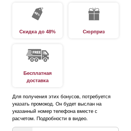
долговечностью, а в сравнении с заборами из
профнастила или сетки-рабицы придают участку более
эстетичный вид. Установка забора не требует
привлечения наемных специалистов и строительства
Скидка до 48%
Сюрприз
дополнительных конструкций. Декоративные панели
предназначены для самостоятельной сборки и
монтируются на любые столбы.
Панельные заборы для дачи
Бесплатная
доставка
Выбирая забор на дачу, следует обратить внимание на
ряд ключевых факторов. Основная функция забора —
Для получения этих бонусов, потребуется
защита от нежелательных посетителей, в том числе и
указать промокод. Он будет выслан на
животных, которые из любопытства могут испортить
указанный номер телефона вместе с
расчетом. Подробности в видео.
цветочную клумбу и зеленые насаждения. При этом
сплошной забор не выход, поскольку требуется