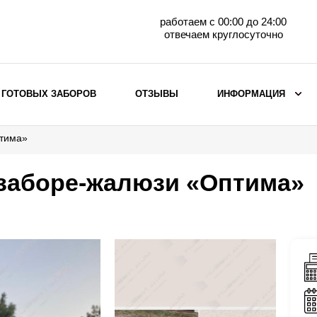
работаем с 00:00 до 24:00
отвечаем круглосуточно
 ГОТОВЫХ ЗАБОРОВ
ОТЗЫВЫ
ИНФОРМАЦИЯ
птима»
ВЫБОР ПО МАТЕРИАЛУ
Заборы с кирпичными столбами
 заборе-жалюзи «Оптима»
Заборы из евроштакетника
горизонтального
Металлические заборы для дачи
Забор жалюзи с кирпичными столбами
Металлические заборы
Металлические ограждения