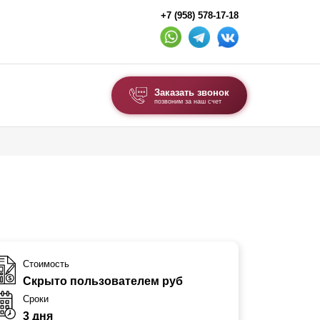
+7 (958) 578-17-18
Заказать звонок
позвоним за наш счет
ВЫБОР ПО ТИПУ
Модульные заборы и ограждения
Комбинированные заборы
Секционные заборы
ВОРОТА И КАЛИТКИ
Стоимость
Скрыто пользователем руб
Ворота откатные
Сроки
Ворота распашные
3 дня
Ворота складные гармошка