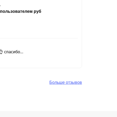
ь
 пользователем руб
 спасибо...
Добрый день
Читать вес
Больше отзывов