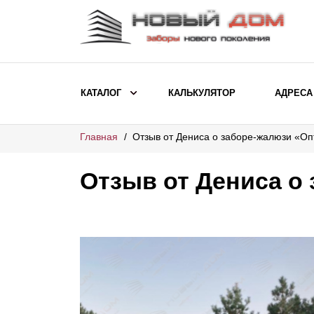
КАТАЛОГ
КАЛЬКУЛЯТОР
АДРЕСА
Главная
Отзыв от Дениса о заборе-жалюзи «О
ВЫБОР ПО МОДЕЛИ
Заборы Ранчо
Отзыв от Дениса о
Заборы Хай-тек
Заборы Классика
Заборы Жалюзи
ВЫБОР ПО НАЗНАЧЕНИЮ
Заборы и ограждения для детских
садов