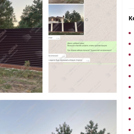
ВЫБОР ПО ХАРАКТЕРИСТИКАМ
Горизонтальные заборы
К
Высокие заборы
Красивые, дизайнерские заборы
ВЫБОР ПО СПОСОБУ МОНТАЖА
Заборы под ключ
Готовые заборы
Комплекты заборов-лего "сделай сам"
Быстровозводимые заборы