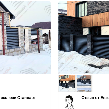
е-жалюзи Стандарт
Отзыв от Евг