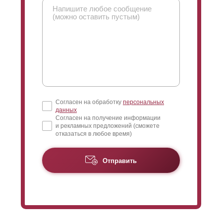
находящиеся за забором вас, не видят, а вы их
видите.
Поменяв
нахлест
, можно поменять угол обзора.
Обычно для того чтобы полностью закрыть угол
обзора изнутри, достаточно разместить ламели
без
нахлеста
. Если же клиент желает уменьшить угол
обзора еще и с улицы, то тогда можно
сделать
нахлест
.
Согласен на обработку
персональных
данных
Согласен на получение информации
и рекламных предложений (сможете
отказаться в любое время)
Отправить