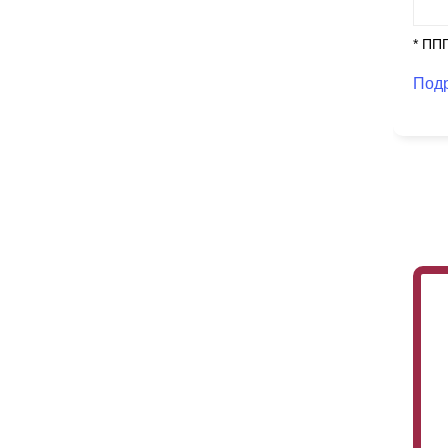
* ПП
Под