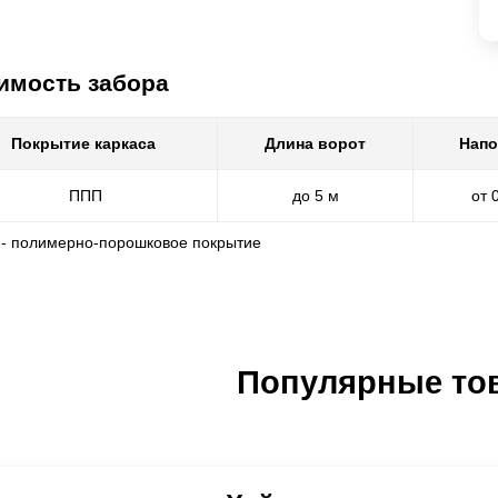
имость забора
Покрытие каркаса
Длина ворот
Напо
ППП
до 5 м
от 
 - полимерно-порошковое покрытие
Популярные то