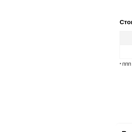
Сто
* ППП