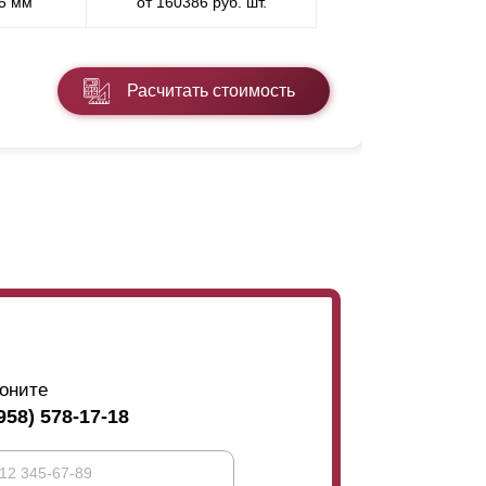
,5 мм
от 160386 руб. шт.
* ППП - пол
Расчитать стоимость
Подробнее
оните
958) 578-17-18