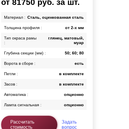
от 81750 руб. за шт.
Каркасы ворот
Калитки
Материал :
Сталь, оцинкованная сталь
Входные группы
Толщина профиля :
от 2-х мм
Тип окраса рамы
глянец, матовый,
ВСЕ ДЛЯ ЗАБОРА
:
муар
Панели для забора
Глубина секции (мм) :
50; 60; 80
Ворота в сборе :
есть
Петли :
в комплекте
Засов :
в комплекте
Автоматика :
опционно
Лампа сигнальная :
опционно
Рассчитать
Задать
стоимость
вопрос