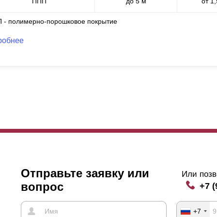
ППП
до 5 м
от 1
П - полимерно-порошковое покрытие
робнее
Отправьте заявку или
Или позв
вопрос
+7 (
+7