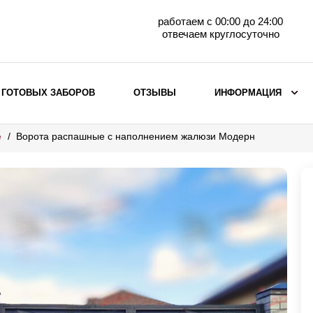
работаем с 00:00 до 24:00
отвечаем круглосуточно
 ГОТОВЫХ ЗАБОРОВ
ОТЗЫВЫ
ИНФОРМАЦИЯ
е
Ворота распашные с наполнением жалюзи Модерн
ВЫБОР ПО МАТЕРИАЛУ
Заборы с кирпичными столбами
Заборы из евроштакетника
горизонтального
Металлические заборы для дачи
Забор жалюзи с кирпичными столбами
Металлические заборы
Металлические ограждения