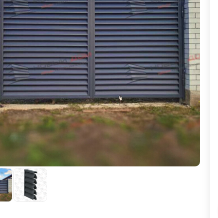
ВЫБОР ПО ХАРАКТЕРИСТИКАМ
Горизонтальные заборы
Высокие заборы
Красивые, дизайнерские заборы
ВЫБОР ПО СПОСОБУ МОНТАЖА
Заборы под ключ
Готовые заборы
Комплекты заборов-лего "сделай сам"
Быстровозводимые заборы