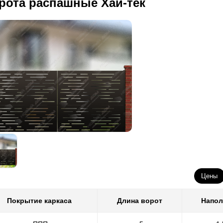
рота распашные Хай-тек
Цены
Покрытие каркаса
Длина ворот
Напол